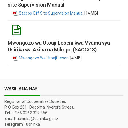
site Supervision Manual
Saccos Off Site Supervision Manual
[14 MB]
Mwongozo wa Utoaji Leseni kwa Vyama vya
Usirika wa Akiba na Mikopo (SACCOS)
Mwongozo Wa Utoaji Leseni
[4 MB]
WASILIANA NASI
Registrar of Cooperative Societies
P. O. Box 201, Dodoma, Nyerere Street.
Tel
: +255 0262 322 456
Email
: ushirika@ushirika.go.tz
Telegram
: "ushirika"