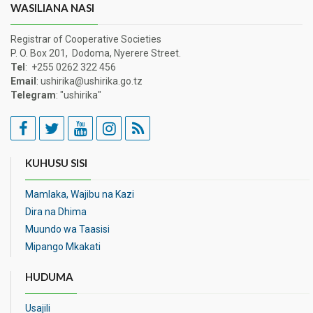
WASILIANA NASI
Registrar of Cooperative Societies
P. O. Box 201, Dodoma, Nyerere Street.
Tel
: +255 0262 322 456
Email
: ushirika@ushirika.go.tz
Telegram
: "ushirika"
KUHUSU SISI
Mamlaka, Wajibu na Kazi
Dira na Dhima
Muundo wa Taasisi
Mipango Mkakati
HUDUMA
Usajili