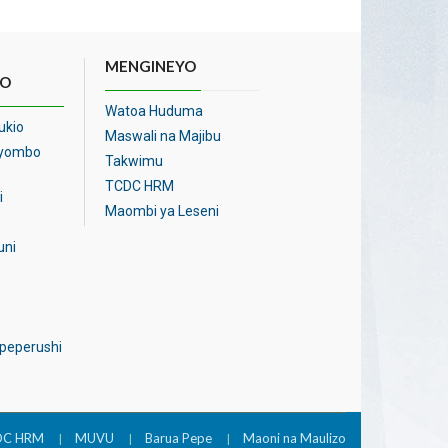
MENGINEYO
O
Watoa Huduma
ukio
Maswali na Majibu
Vyombo
Takwimu
TCDC HRM
i
Maombi ya Leseni
uni
ipeperushi
DC HRM
MUVU
Barua Pepe
Maoni na Maulizo