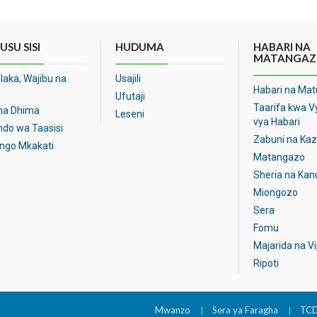
SU SISI
HUDUMA
HABARI NA
MATANGAZ
aka, Wajibu na
Usajili
Habari na Mat
Ufutaji
Taarifa kwa 
 na Dhima
Leseni
vya Habari
do wa Taasisi
Zabuni na Kaz
ngo Mkakati
Matangazo
Sheria na Kan
Miongozo
Sera
Fomu
Majarida na V
Ripoti
Mwanzo
Sera ya Faragha
TC