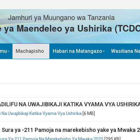
Jamhuri ya Muungano wa Tanzania
 ya Maendeleo ya Ushirika (TCDC
imu
Machapisho
Habari na Matangazo
Wasiliana Na
DILIFU NA UWAJIBIKAJI KATIKA VYAMA VYA USHIRIK
 Na Uwajibikaji Katika Vyama Vya Ushirika
[6 MB]
a Sura ya -211 Pamoja na marekebisho yake ya Mwaka 
 Sura Ya 211 Pamoja Na Marekebisho Ya Mwaka 2025
[295 KB]