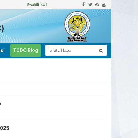
Swahili [sw]
)
si
TCDC Blog
A
2025