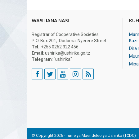
WASILIANA NASI
KUHU
Registrar of Cooperative Societies
Maml
P. O. Box 201, Dodoma, Nyerere Street.
Kazi
Tel
: +255 0262 322 456
Dira
Email
: ushirika@ushirika.go.tz
Muun
Telegram
: "ushirika"
Mipa
© Copyright 2026 - Tume ya Maendeleo ya Ushirika (TCDC)