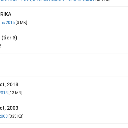
RIKA
ons 2015
[3 MB]
(tier 3)
B]
ct, 2013
2013
[13 MB]
ct, 2003
2003
[335 KB]