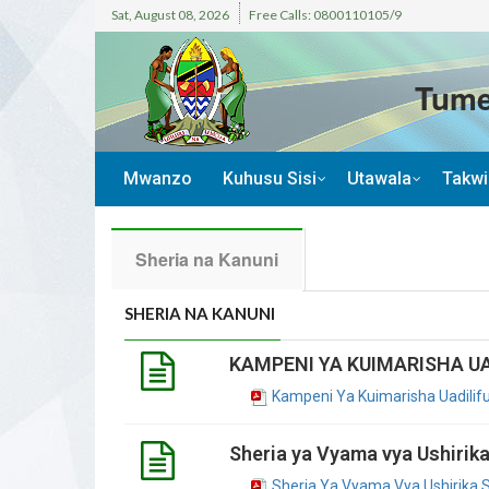
Sat, August 08, 2026
Free Calls: 0800110105/9
Tume
Mwanzo
Kuhusu Sisi
Utawala
Takw
Sheria na Kanuni
SHERIA NA KANUNI
KAMPENI YA KUIMARISHA UA
Kampeni Ya Kuimarisha Uadilifu
Sheria ya Vyama vya Ushirik
Sheria Ya Vyama Vya Ushirika