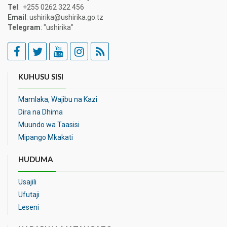
Tel
: +255 0262 322 456
Email
: ushirika@ushirika.go.tz
Telegram
: "ushirika"
KUHUSU SISI
Mamlaka, Wajibu na Kazi
Dira na Dhima
Muundo wa Taasisi
Mipango Mkakati
HUDUMA
Usajili
Ufutaji
Leseni