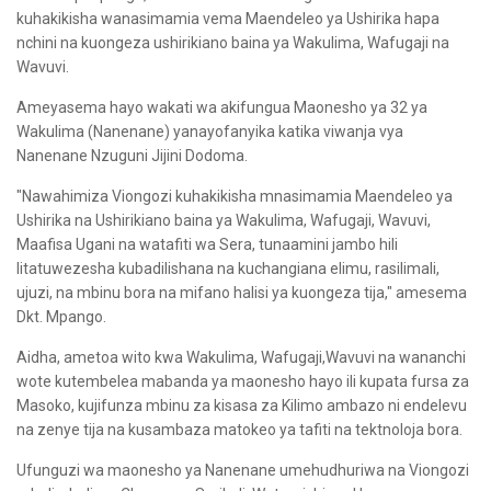
kuhakikisha wanasimamia vema Maendeleo ya Ushirika hapa
nchini na kuongeza ushirikiano baina ya Wakulima, Wafugaji na
Wavuvi.
Ameyasema hayo wakati wa akifungua Maonesho ya 32 ya
Wakulima (Nanenane) yanayofanyika katika viwanja vya
Nanenane Nzuguni Jijini Dodoma.
"Nawahimiza Viongozi kuhakikisha mnasimamia Maendeleo ya
Ushirika na Ushirikiano baina ya Wakulima, Wafugaji, Wavuvi,
Maafisa Ugani na watafiti wa Sera, tunaamini jambo hili
litatuwezesha kubadilishana na kuchangiana elimu, rasilimali,
ujuzi, na mbinu bora na mifano halisi ya kuongeza tija," amesema
Dkt. Mpango.
Aidha, ametoa wito kwa Wakulima, Wafugaji,Wavuvi na wananchi
wote kutembelea mabanda ya maonesho hayo ili kupata fursa za
Masoko, kujifunza mbinu za kisasa za Kilimo ambazo ni endelevu
na zenye tija na kusambaza matokeo ya tafiti na tektnoloja bora.
Ufunguzi wa maonesho ya Nanenane umehudhuriwa na Viongozi