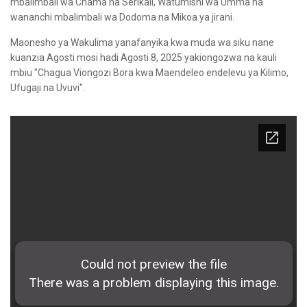
mbalimbali wa Chama na Serikali, Watumishi wa Umma na
wananchi mbalimbali wa Dodoma na Mikoa ya jirani.
Maonesho ya Wakulima yanafanyika kwa muda wa siku nane
kuanzia Agosti mosi hadi Agosti 8, 2025 yakiongozwa na kauli
mbiu "Chagua Viongozi Bora kwa Maendeleo endelevu ya Kilimo,
Ufugaji na Uvuvi".