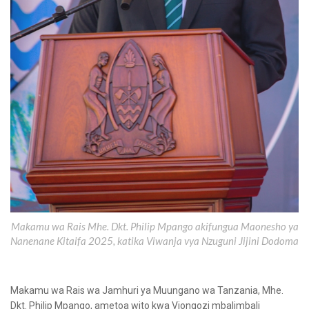
Makamu wa Rais Mhe. Dkt. Philip Mpango akifungua Maonesho ya
Nanenane Kitaifa 2025, katika Viwanja vya Nzuguni Jijini Dodoma
Makamu wa Rais wa Jamhuri ya Muungano wa Tanzania, Mhe.
Dkt. Philip Mpango, ametoa wito kwa Viongozi mbalimbali