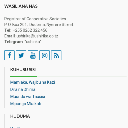
WASILIANA NASI
Registrar of Cooperative Societies
P. O. Box 201, Dodoma, Nyerere Street.
Tel
: +255 0262 322 456
Email
: ushirika@ushirika.go.tz
Telegram
: "ushirika"
KUHUSU SISI
Mamlaka, Wajibu na Kazi
Dira na Dhima
Muundo wa Taasisi
Mipango Mkakati
HUDUMA