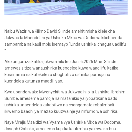
Naibu Waziri wa Kilimo David Silinde amehitimisha kilele cha
Jukwaa la Maendeleo ya Ushirika Mkoa wa Dodoma kilichoenda
sambamba na kauli mbiu isemayo "Linda ushirika, chagua uadilifu
".
Akizungumza katika jukwaa hilo leo Juni 6,2026 Mhe. Silinde
amewasisitiza wanaushirika kuendelea kuwa waadilifu katika
kusimamia na kutekeleza shughuli za ushirika pamoja na
kuendelea kutunza maadili yao.
Kwa upande wake Mwenyekiti wa Jukwaa hilo la Ushirika Ibrahim
Sumbe, amesema pamoja na mafanikio yaliyopatikana bado
ushirika unaendelea kukabiliwa na changamoto mbalimbali
ikiwemo baadhi ya mazao kuuzwa nje ya mfumo wa ushirika.
Naye Mrajis Msaidizi wa Vyama vya Ushirika Mkoa wa Dodoma,
Joseph Chitinka, amesema kupitia kauli mbiu ya mwaka huu