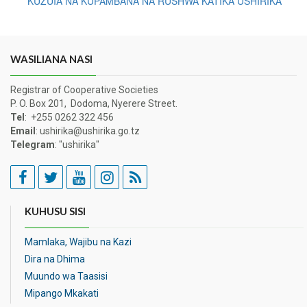
KUZUIA NA KUPAMBANA NA RUSHWA KATIKA USHIRIKA
WASILIANA NASI
Registrar of Cooperative Societies
P. O. Box 201, Dodoma, Nyerere Street.
Tel
: +255 0262 322 456
Email
: ushirika@ushirika.go.tz
Telegram
: "ushirika"
KUHUSU SISI
Mamlaka, Wajibu na Kazi
Dira na Dhima
Muundo wa Taasisi
Mipango Mkakati