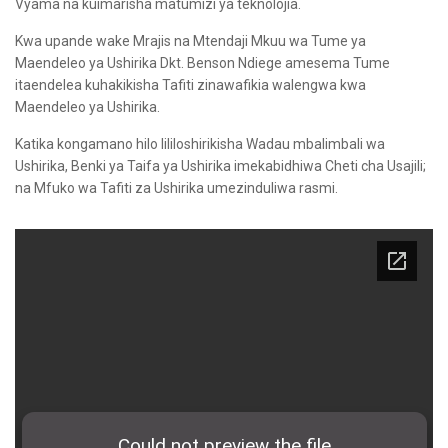
Vyama na kuimarisha matumizi ya teknolojia.
Kwa upande wake Mrajis na Mtendaji Mkuu wa Tume ya
Maendeleo ya Ushirika Dkt. Benson Ndiege amesema Tume
itaendelea kuhakikisha Tafiti zinawafikia walengwa kwa
Maendeleo ya Ushirika.
Katika kongamano hilo lililoshirikisha Wadau mbalimbali wa
Ushirika, Benki ya Taifa ya Ushirika imekabidhiwa Cheti cha Usajili;
na Mfuko wa Tafiti za Ushirika umezinduliwa rasmi.