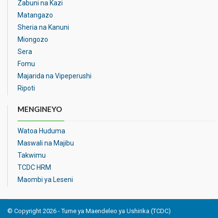
Zabuni na Kazi
Matangazo
Sheria na Kanuni
Miongozo
Sera
Fomu
Majarida na Vipeperushi
Ripoti
MENGINEYO
Watoa Huduma
Maswali na Majibu
Takwimu
TCDC HRM
Maombi ya Leseni
© Copyright 2026 - Tume ya Maendeleo ya Ushirika (TCDC)