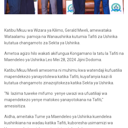
Katibu Mkuu wa Wizara ya Kilimo, Gerald Mweli, amewataka
Wataalamu pamoja na Wanaushirika kutumia Tafiti za Ushirika
kutatua changamoto za Sekta ya Ushirika.
Ametoa agizo hilo wakati akifungua Kongamano la tatu la Tafiti na
Maendeleo ya Ushirika Leo Mei 28, 2024 Jijini Dodoma.
Katibu Mkuu Mweli amesema ni muhimu kwa watendaji kufuatilia
mapendekezo yanayotolewa katika Tafiti, kuyafanyia kazi ili
kutatua changamoto zinazojitokeza katika Sekta ya Ushirika.
"Ni lazima tuweke mifumo yenye uwazi wa ufuatiliaji wa
mapendekezo yenye matokeo yanayotokana na Tafiti,"
amesisitiza.
Aidha, ameitaka Tume ya Maendeleo ya Ushirika kuendelea
kushirikiana na wadau katika Tafiti, kuboresha usimamizi wa