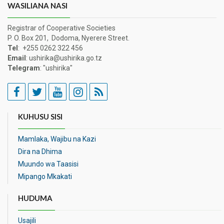
WASILIANA NASI
Registrar of Cooperative Societies
P. O. Box 201, Dodoma, Nyerere Street.
Tel
: +255 0262 322 456
Email
: ushirika@ushirika.go.tz
Telegram
: "ushirika"
KUHUSU SISI
Mamlaka, Wajibu na Kazi
Dira na Dhima
Muundo wa Taasisi
Mipango Mkakati
HUDUMA
Usajili