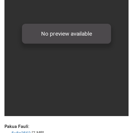
Pakua Fauli
:
5u8a2562
[7 MB]