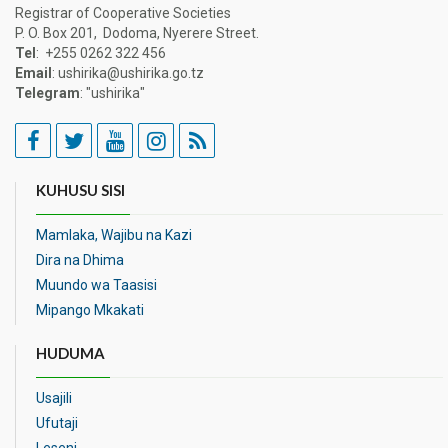
Registrar of Cooperative Societies
P. O. Box 201, Dodoma, Nyerere Street.
Tel
: +255 0262 322 456
Email
: ushirika@ushirika.go.tz
Telegram
: "ushirika"
KUHUSU SISI
Mamlaka, Wajibu na Kazi
Dira na Dhima
Muundo wa Taasisi
Mipango Mkakati
HUDUMA
Usajili
Ufutaji