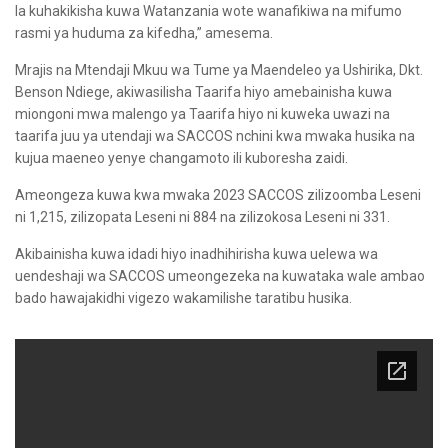
la kuhakikisha kuwa Watanzania wote wanafikiwa na mifumo
rasmi ya huduma za kifedha,” amesema.
Mrajis na Mtendaji Mkuu wa Tume ya Maendeleo ya Ushirika, Dkt.
Benson Ndiege, akiwasilisha Taarifa hiyo amebainisha kuwa
miongoni mwa malengo ya Taarifa hiyo ni kuweka uwazi na
taarifa juu ya utendaji wa SACCOS nchini kwa mwaka husika na
kujua maeneo yenye changamoto ili kuboresha zaidi.
Ameongeza kuwa kwa mwaka 2023 SACCOS zilizoomba Leseni
ni 1,215, zilizopata Leseni ni 884 na zilizokosa Leseni ni 331.
Akibainisha kuwa idadi hiyo inadhihirisha kuwa uelewa wa
uendeshaji wa SACCOS umeongezeka na kuwataka wale ambao
bado hawajakidhi vigezo wakamilishe taratibu husika.