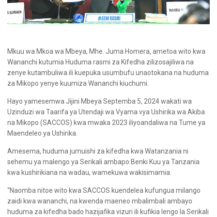
Mkuu wa Mkoa wa Mbeya, Mhe. Juma Homera, ametoa wito kwa
Wananchi kutumia Huduma rasmi za Kifedha zilizosajiliwa na
zenye kutambuliwa ili kuepuka usumbufu unaotokana na huduma
za Mikopo yenye kuumiza Wananchi kiuchumi.
Hayo yamesemwa Jijini Mbeya Septemba 5, 2024 wakati wa
Uzinduzi wa Taarifa ya Utendaji wa Vyama vya Ushirika wa Akiba
na Mikopo (SACCOS) kwa mwaka 2023 iliyoandaliwa na Tume ya
Maendeleo ya Ushirika.
Amesema, huduma jumuishi za kifedha kwa Watanzania ni
sehemu ya malengo ya Serikali ambapo Benki Kuu ya Tanzania
kwa kushirikiana na wadau, wamekuwa wakisimamia.
“Naomba nitoe wito kwa SACCOS kuendelea kufungua milango
zaidi kwa wananchi, na kwenda maeneo mbalimbali ambayo
huduma za kifedha bado hazijafika vizuri ili kufikia lengo la Serikali