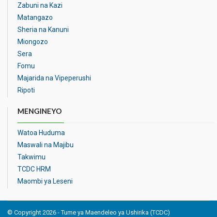
Zabuni na Kazi
Matangazo
Sheria na Kanuni
Miongozo
Sera
Fomu
Majarida na Vipeperushi
Ripoti
MENGINEYO
Watoa Huduma
Maswali na Majibu
Takwimu
TCDC HRM
Maombi ya Leseni
© Copyright 2026 - Tume ya Maendeleo ya Ushirika (TCDC)