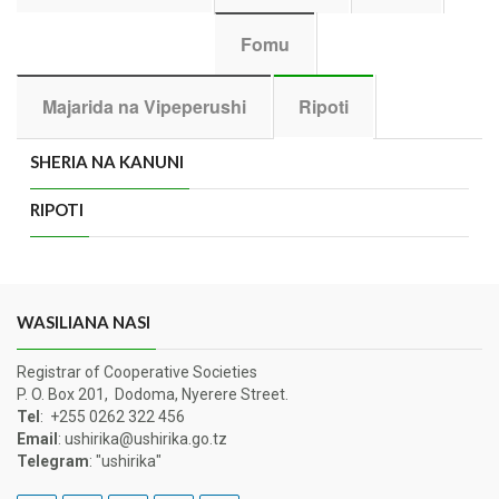
Fomu
Majarida na Vipeperushi
Ripoti
SHERIA NA KANUNI
RIPOTI
WASILIANA NASI
Registrar of Cooperative Societies
P. O. Box 201, Dodoma, Nyerere Street.
Tel
: +255 0262 322 456
Email
: ushirika@ushirika.go.tz
Telegram
: "ushirika"