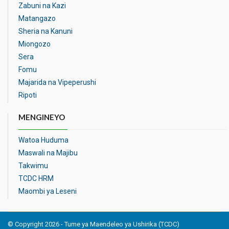
Zabuni na Kazi
Matangazo
Sheria na Kanuni
Miongozo
Sera
Fomu
Majarida na Vipeperushi
Ripoti
MENGINEYO
Watoa Huduma
Maswali na Majibu
Takwimu
TCDC HRM
Maombi ya Leseni
© Copyright 2026 - Tume ya Maendeleo ya Ushirika (TCDC)