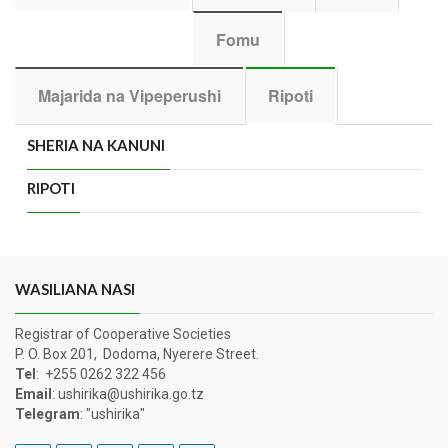
Fomu
Majarida na Vipeperushi
Ripoti
SHERIA NA KANUNI
RIPOTI
WASILIANA NASI
Registrar of Cooperative Societies
P. O. Box 201, Dodoma, Nyerere Street.
Tel
: +255 0262 322 456
Email
: ushirika@ushirika.go.tz
Telegram
: "ushirika"