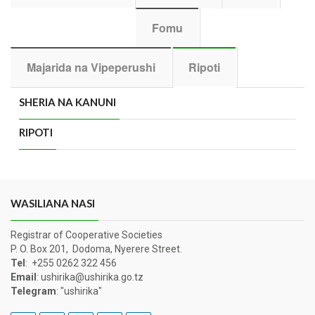
Fomu
Majarida na Vipeperushi
Ripoti
SHERIA NA KANUNI
RIPOTI
WASILIANA NASI
Registrar of Cooperative Societies
P. O. Box 201, Dodoma, Nyerere Street.
Tel
: +255 0262 322 456
Email
: ushirika@ushirika.go.tz
Telegram
: "ushirika"