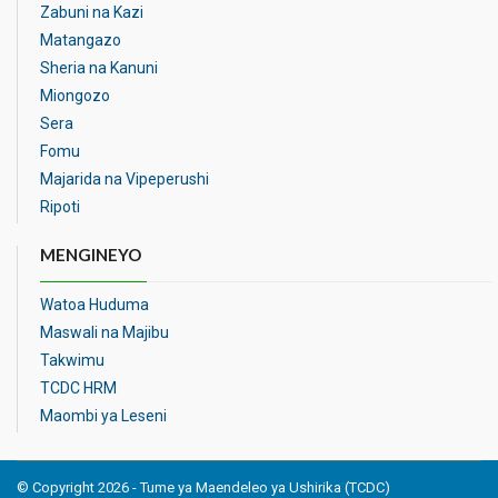
Zabuni na Kazi
Matangazo
Sheria na Kanuni
Miongozo
Sera
Fomu
Majarida na Vipeperushi
Ripoti
MENGINEYO
Watoa Huduma
Maswali na Majibu
Takwimu
TCDC HRM
Maombi ya Leseni
© Copyright 2026 - Tume ya Maendeleo ya Ushirika (TCDC)