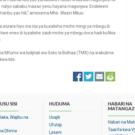
ndiyo sababu mazao yenu hayana magonjwa. Endeleeni
aribu zao hili,” amesema Mhe. Waziri Mkuu.
a wizara hiyo ina nia ya kuzalisha miche mingi ya mbegu ili
 eneo ili tuzalishe zaidi miche ya mbegu bora hadi kufikia
.
ia Mfumo wa kidijitali wa Soko la Bidhaa (TMX) na wakulima
kwa kilo.
SU SISI
HUDUMA
HABARI NA
MATANGAZ
aka, Wajibu na
Usajili
Habari na Mat
Ufutaji
Taarifa kwa 
 na Dhima
Leseni