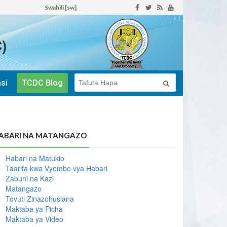
Swahili [sw]
)
si
TCDC Blog
ABARI NA MATANGAZO
Habari na Matukio
Taarifa kwa Vyombo vya Habari
Zabuni na Kazi
Matangazo
Tovuti Zinazohusiana
Maktaba ya Picha
Maktaba ya Video