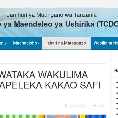
Jamhuri ya Muungano wa Tanzania
 ya Maendeleo ya Ushirika (TCDC
imu
Machapisho
Habari na Matangazo
Wasiliana Na
WATAKA WAKULIMA
H
APELEKA KAKAO SAFI
12 May 2024
203