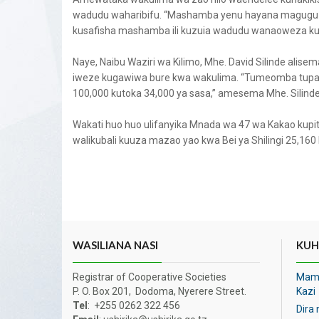
wadudu waharibifu. “Mashamba yenu hayana magugu 
kusafisha mashamba ili kuzuia wadudu wanaoweza kuh
Naye, Naibu Waziri wa Kilimo, Mhe. David Silinde alisem
iweze kugawiwa bure kwa wakulima. “Tumeomba tupatiwe
100,000 kutoka 34,000 ya sasa,” amesema Mhe. Silinde
Wakati huo huo ulifanyika Mnada wa 47 wa Kakao kupit
walikubali kuuza mazao yao kwa Bei ya Shilingi 25,160 
WASILIANA NASI
KUHU
Registrar of Cooperative Societies
Maml
P. O. Box 201, Dodoma, Nyerere Street.
Kazi
Tel
: +255 0262 322 456
Dira