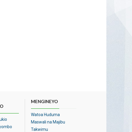
MENGINEYO
O
Watoa Huduma
ukio
Maswali na Majibu
Vyombo
Takwimu