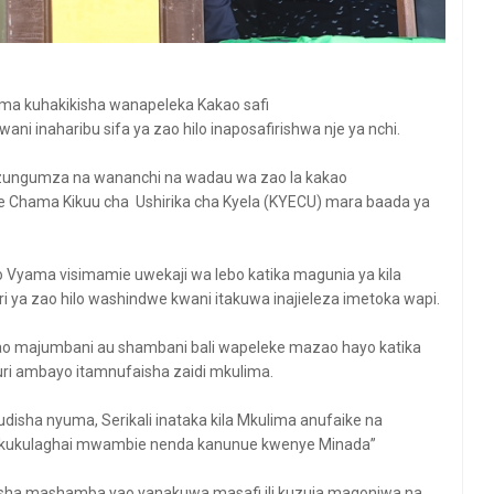
ma kuhakikisha wanapeleka Kakao safi
i inaharibu sifa ya zao hilo inaposafirishwa nje ya nchi.
kizungumza na wananchi na wadau wa zao la kakao
e Chama Kikuu cha Ushirika cha Kyela (KYECU) mara baada ya
 Vyama visimamie uwekaji wa lebo katika magunia ya kila
ri ya zao hilo washindwe kwani itakuwa inajieleza imetoka wapi.
ao majumbani au shambani bali wapeleke mazao hayo katika
uri ambayo itamnufaisha zaidi mkulima.
isha nyuma, Serikali inataka kila Mkulima anufaike na
 kukulaghai mwambie nenda kanunue kwenye Minada”
sha mashamba yao yanakuwa masafi ili kuzuia magonjwa na