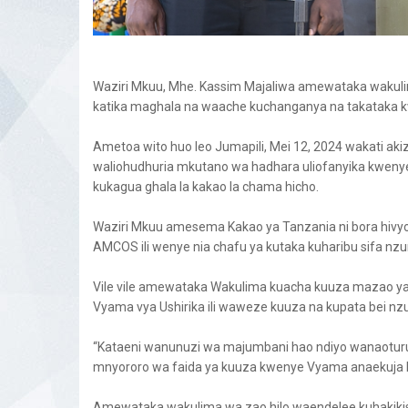
Waziri Mkuu, Mhe. Kassim Majaliwa amewataka wakuli
katika maghala na waache kuchanganya na takataka kwan
Ametoa wito huo leo Jumapili, Mei 12, 2024 wakati a
waliohudhuria mkutano wa hadhara uliofanyika kweny
kukagua ghala la kakao la chama hicho.
Waziri Mkuu amesema Kakao ya Tanzania ni bora hivyo
AMCOS ili wenye nia chafu ya kutaka kuharibu sifa nzu
Vile vile amewataka Wakulima kuacha kuuza mazao y
Vyama vya Ushirika ili waweze kuuza na kupata bei nz
“Kataeni wanunuzi wa majumbani hao ndiyo wanaoturud
mnyororo wa faida ya kuuza kwenye Vyama anaekuja
Amewataka wakulima wa zao hilo waendelee kuhakiki