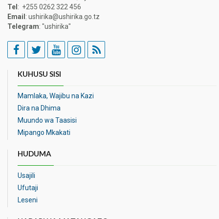
Tel
: +255 0262 322 456
Email
: ushirika@ushirika.go.tz
Telegram
: "ushirika"
KUHUSU SISI
Mamlaka, Wajibu na Kazi
Dira na Dhima
Muundo wa Taasisi
Mipango Mkakati
HUDUMA
Usajili
Ufutaji
Leseni